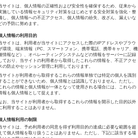
当サイトは、個人情報の正確性および安全性を確保するため、従来から
実施している情報セキュリティ対策をはじめとする安全対策を強化・整
備し、個人情報への不正アクセス、個人情報の紛失、改ざん、漏えいな
どの予防に努めます。
個人情報の利用目的
当サイトは、利用者が当サイトにアクセスした際のIPアドレスやブラウ
ザ環境、端末情報（PC、スマートフォン、携帯電話、携帯キャリア、機
種情報など）、オペレーティングシステムなどの情報をサーバーに記録
しており、当サイトの利用者から取得したこれらの情報を、不正アクセ
スの防止やセッション管理に利用しております。
当サイトが利用者から取得するこれらの情報単独では特定の個人を識別
することができないため、個人情報とは認識しておりません。ただし、
これらの情報と個人情報が一体となって使用される場合には、これらの
情報も個人情報として捉えます。
なお、当サイトが利用者から取得するこれらの情報を開示した目的以外
に利用することはありません。
個人情報利用の制限
当サイトは、予め利用者の同意を得ず利用目的の達成に必要な範囲を超
えて個人情報を取り扱うことはありません。ただし、下記に該当する場