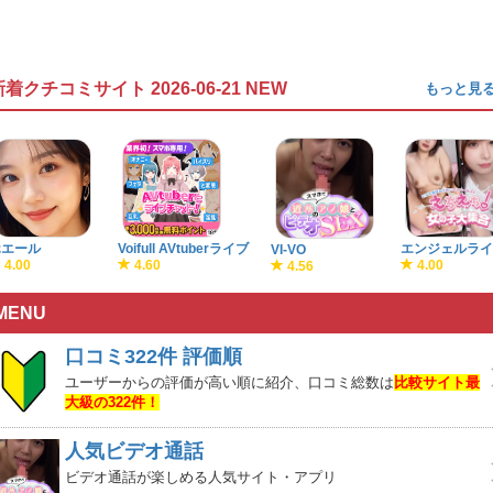
新着クチコミサイト 2026-06-21 NEW
もっと見
ホエール
Voifull AVtuberライブ
エンジェルライ
VI-VO
4.00
4.60
4.00
4.56
MENU
口コミ322件 評価順
ユーザーからの評価が高い順に紹介、口コミ総数は
比較サイト最
大級の322件！
人気ビデオ通話
ビデオ通話が楽しめる人気サイト・アプリ