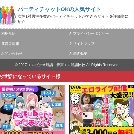
パーティチャットOKの人気サイト
女性1対男性多数のパーティチャットができるサイトを評価順に
紹介
利用規約
プライバシーポシリー
運営者情報
サイトマップ
お問い合わせ
調査概要
© 2017
エロビデオ通話 音声エロ通話比較
All Rights Reserved.
お世話になっているサイト様