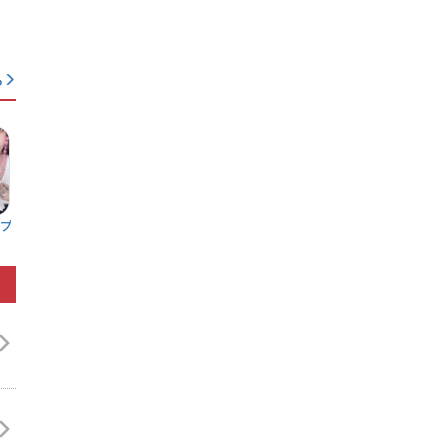
る
ブ
マダムライブ
ジュエルライブ
カラッカラ
パラダイス
4.35
4.36
4.00
2.67